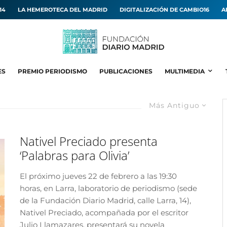
14
LA HEMEROTECA DEL MADRID
DIGITALIZACIÓN DE CAMBIO16
A
ES
PREMIO PERIODISMO
PUBLICACIONES
MULTIMEDIA
Más Antiguo
Nativel Preciado presenta
‘Palabras para Olivia’
El próximo jueves 22 de febrero a las 19:30
horas, en Larra, laboratorio de periodismo (sede
de la Fundación Diario Madrid, calle Larra, 14),
Nativel Preciado, acompañada por el escritor
Julio Llamazares, presentará su novela