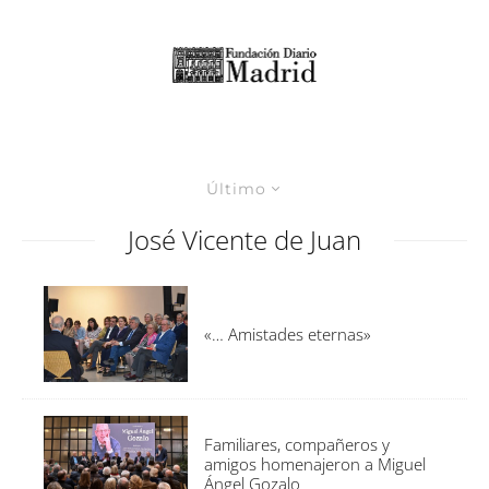
Último
José Vicente de Juan
«… Amistades eternas»
Familiares, compañeros y
amigos homenajeron a Miguel
Ángel Gozalo