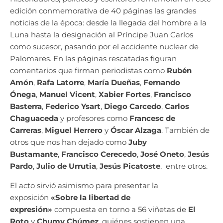
edición conmemorativa de 40 páginas las grandes
noticias de la época: desde la llegada del hombre a la
Luna hasta la designación al Príncipe Juan Carlos
como sucesor, pasando por el accidente nuclear de
Palomares. En las páginas rescatadas figuran
comentarios que firman periodistas como
Rubén
Amón
,
Rafa Latorre
,
María Dueñas
,
Fernando
Ónega
,
Manuel Vicent
,
Xabier Fortes
,
Francisco
Basterra
,
Federico Ysart
,
Diego Carcedo
,
Carlos
Chaguaceda
y profesores como
Francesc de
Carreras
,
Miguel Herrero
y
Óscar Alzaga
. También de
otros que nos han dejado como
Juby
Bustamante
,
Francisco Cerecedo
,
José Oneto
,
Jesús
Pardo
,
Julio de Urrutia
,
Jesús Picatoste
,
entre otros.
El acto sirvió asimismo para presentar la
exposición
«Sobre la libertad de
expresión»
compuesta en torno a 56 viñetas de
El
Roto
y
Chumy Chúmez
, quiénes sostienen una