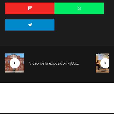
Vídeo de la exposición «¡Qué Cambio16! Las páginas de Cambio16 que hicieron historia» en Manzanares