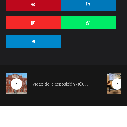
Vídeo de la exposición «¡Qué Cambio16! Las páginas de Cambio16 que hicieron historia» en Manzanares