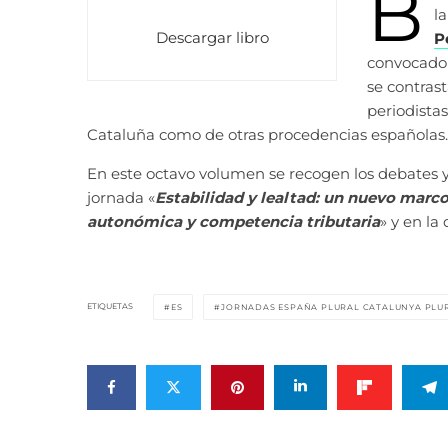
B
l
Descargar libro
P
convocado 
se contrast
periodista
Cataluña como de otras procedencias españolas.
En este octavo volumen se recogen los debates y
jornada «
Estabilidad y lealtad: un nuevo marc
autonómica y competencia tributaria
» y en la
ETIQUETAS
ES
JORNADAS ESPAÑA PLURAL CATALUNYA PLU