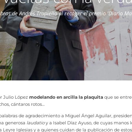
bras de Andrés Trapiello al recoger el premio 'Diario Ma
or Julio López
modelando en arcilla la plaquita
que se entre
hos, cántaros rotos…
palabras de agradeci
miento a Miguel Ángel Aguilar, preside
una generosa
laudatio
y a Isabel Díaz Ayuso, de cuyas manos lo
 Leyre Iglesias y a quienes cuidan de la publicación de estos a