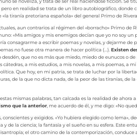
uno se noveliza, y trata de ser real haciéndose ficción. Se tit
 pero en realidad se trata de un libro autobiográfico, donde c
«la tiranía pretoriana española» del general Primo de Rivera, 
ctuales, aun contrarios al régimen del «borracho» Primo de Ri
amuno: «Mis amigos y mis enemigos decían que yo no soy un 
ía consagrarme a escribir poemas y novelas, y dejarme de polí
oemas no fuese otra manera de hacer política (…).
Existen de
ido desdén, que no es más que miedo, miedo de eunucos o de 
átedras, a mis estudios, a mis novelas, a mis poemas, a mi 
ítica. Que hoy, en mi patria, se trata de luchar por la liberta
duras, de la que no dicta nada, de la peor de las tiranías, de l
 estas mismas palabras, tan calcada es la realidad de ahora a
smo que la anterior
, me acuerdo de él, y me digo: «No que
s, conscientes y exigidos. «Yo hubiera elegido como lema», de
y de la ciencia; la fantasía y el sueño en su esfera. Este entu
isantropía; el otro camino de la contemporización, conduce a 