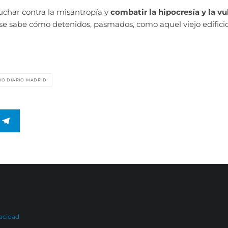
 luchar contra la misantropía y
combatir la hipocresía y la vu
 se sabe cómo detenidos, pasmados, como aquel viejo edifici
MO DIARIO MADRID
vacidad