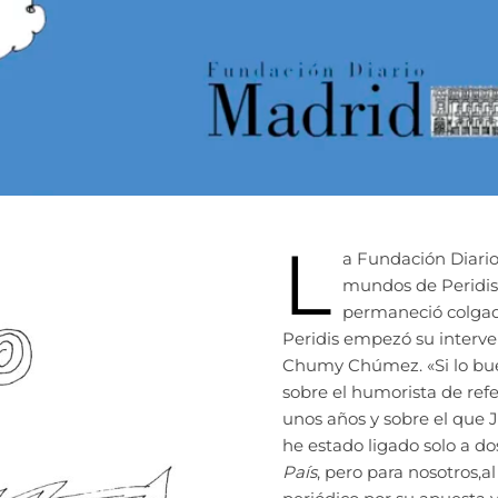
L
a Fundación Diario
mundos de Peridis’
permaneció colgada
Peridis empezó su interve
Chumy Chúmez. «Si lo bue..
sobre el humorista de ref
unos años y sobre el que 
he estado ligado solo a do
País
, pero para nosotros,a