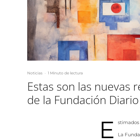
Noticias
·
1 Minuto de lectura
Estas son las nuevas r
de la Fundación Diar
E
stimados 
La Fundac