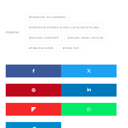
FRANCESC DE CARRERAS
JORNADAS ESPAÑA PLURAL CATALUNYA PLURAL
ETIQUETAS
MICHAEL IGNATIEFF
MIGUEL ÁNGEL AGUILAR
PUBLICACIONES
ROSA PAZ