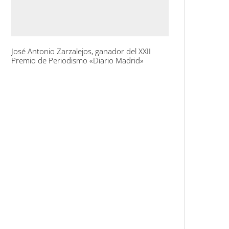
José Antonio Zarzalejos, ganador del XXII
Premio de Periodismo «Diario Madrid»
Leonardo Cáceres, último junto a
Allende
Convocado el XXII Premio ‘Diario
Madrid’ de Periodismo
La exposición «La Constitución
en viñetas» llega a San Fernando
La exposición «¡Qué Cambio16!
Las páginas de Cambio16 que
hicieron historia» llega a
Manzanares