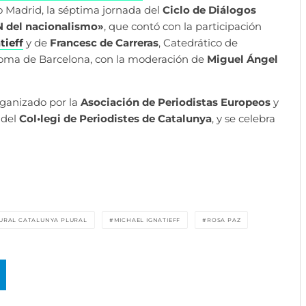
o Madrid, la séptima jornada del
Ciclo de Diálogos
DN del nacionalismo»
, que contó con la participación
tieff
y de
Francesc de Carreras
, Catedrático de
noma de Barcelona, con la moderación de
Miguel Ángel
rganizado por la
Asociación de Periodistas Europeos
y
 del
Col•legi de Periodistes de Catalunya
, y se celebra
URAL CATALUNYA PLURAL
MICHAEL IGNATIEFF
ROSA PAZ