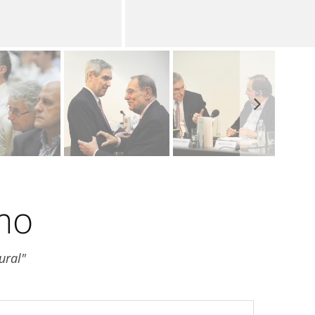
mo
ural"