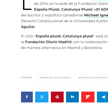
L
de 2014, en la sede de la Fundación Diari
España Plural, Catalunya Plural: «El A
del escritor y expolítico canadiense
Michael Igna
Derecho Constitucional de la Universidad Autó
Aguilar
.
El ciclo “
España plural, Catalunya plural
” está o
la
Fundación Diario Madrid
, con la colaboración
de manera alternativa en Madrid y Barcelona.
ETIQUETAS
FRANCESC DE CARRERAS
JORNADAS ESPAÑA PL