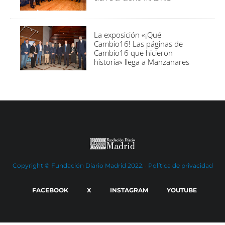
La exposición «¡Qué
Cambio16! Las páginas de
Cambio16 que hicieron
historia» llega a Manzanares
Copyright © Fundación Diario Madrid 2022. ·
Política de privacidad
FACEBOOK
X
INSTAGRAM
YOUTUBE