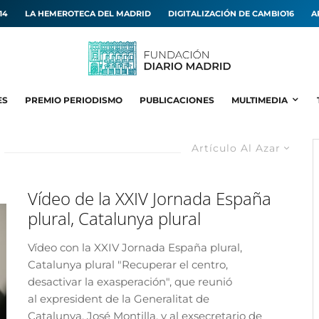
14
LA HEMEROTECA DEL MADRID
DIGITALIZACIÓN DE CAMBIO16
A
ES
PREMIO PERIODISMO
PUBLICACIONES
MULTIMEDIA
Artículo Al Azar
Vídeo de la XXIV Jornada España
plural, Catalunya plural
Vídeo con la XXIV Jornada España plural,
Catalunya plural "Recuperar el centro,
desactivar la exasperación", que reunió
al expresident de la Generalitat de
Catalunya, José Montilla, y al exsecretario de