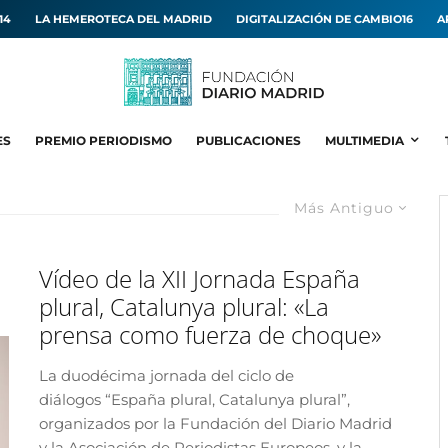
14
LA HEMEROTECA DEL MADRID
DIGITALIZACIÓN DE CAMBIO16
A
ES
PREMIO PERIODISMO
PUBLICACIONES
MULTIMEDIA
Más Antiguo
Vídeo de la XII Jornada España
plural, Catalunya plural: «La
prensa como fuerza de choque»
La duodécima jornada del ciclo de
diálogos “España plural, Catalunya plural”,
organizados por la Fundación del Diario Madrid
y la Asociación de Periodistas Europeos, y la