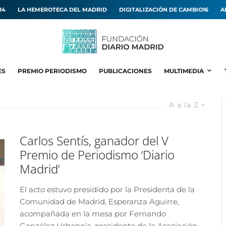
14
LA HEMEROTECA DEL MADRID
DIGITALIZACIÓN DE CAMBIO16
A
ES
PREMIO PERIODISMO
PUBLICACIONES
MULTIMEDIA
A a la Z
Carlos Sentís, ganador del V
Premio de Periodismo ‘Diario
Madrid’
El acto estuvo presidido por la Presidenta de la
Comunidad de Madrid, Esperanza Aguirre,
acompañada en la mesa por Fernando
González Urbaneja, presidente de la Asociación