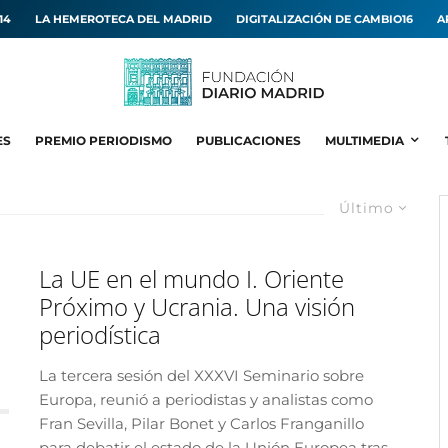
14
LA HEMEROTECA DEL MADRID
DIGITALIZACIÓN DE CAMBIO16
A
ES
PREMIO PERIODISMO
PUBLICACIONES
MULTIMEDIA
Último
La UE en el mundo I. Oriente
Próximo y Ucrania. Una visión
periodística
La tercera sesión del XXXVI Seminario sobre
Europa, reunió a periodistas y analistas como
Fran Sevilla, Pilar Bonet y Carlos Franganillo
para debatir el estado de la Unión Europea tras