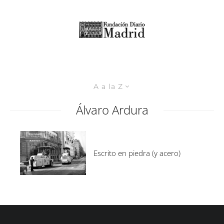
A a la Z
Álvaro Ardura
Escrito en piedra (y acero)