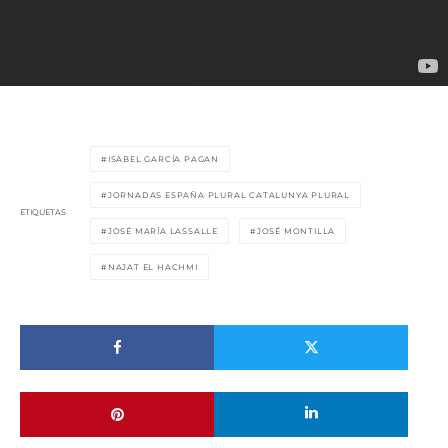
ISABEL GARCÍA PAGAN
JORNADAS ESPAÑA PLURAL CATALUNYA PLURAL
ETIQUETAS
JOSÉ MARÍA LASSALLE
JOSÉ MONTILLA
NAJAT EL HACHMI