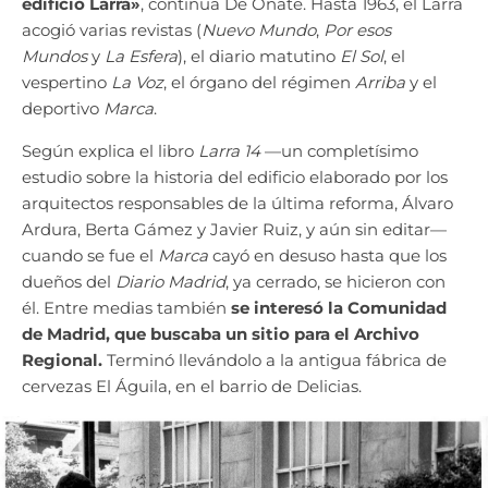
edificio Larra»
, continúa De Oñate. Hasta 1963, el Larra
acogió varias revistas (
Nuevo Mundo
,
Por esos
Mundos
y
La Esfera
), el diario matutino
El Sol
, el
vespertino
La Voz
, el órgano del régimen
Arriba
y el
deportivo
Marca
.
Según explica el libro
Larra 14
—un completísimo
estudio sobre la historia del edificio elaborado por los
arquitectos responsables de la última reforma, Álvaro
Ardura, Berta Gámez y Javier Ruiz, y aún sin editar—
cuando se fue el
Marca
cayó en desuso hasta que los
dueños del
Diario Madrid
, ya cerrado, se hicieron con
él. Entre medias también
se interesó la Comunidad
de Madrid, que buscaba un sitio para el Archivo
Regional.
Terminó llevándolo a la antigua fábrica de
cervezas El Águila, en el barrio de Delicias.